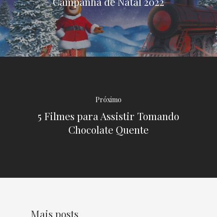
Campanha de Natal 2022
NOVIDADES
Entre em contato
T:
+55 51 40 3629 4753
E:
contato@chocolatelug
Próximo
5 Filmes para Assistir Tomando
Chocolate Quente
Mais posts