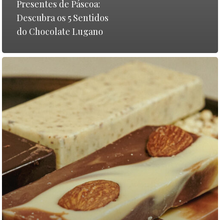
Presentes de Páscoa:
NOSSAS LOJ
Descubra os 5 Sentidos
do Chocolate Lugano
NOVIDADES
Entre em contato
T:
+55 51 40 3629 4753
E:
contato@chocolatelug