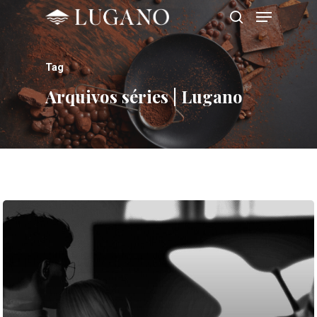
Tag
Hit enter to search or ESC to close
Arquivos séries | Lugano
SOBRE
NOSSAS LOJ
NOVIDADES