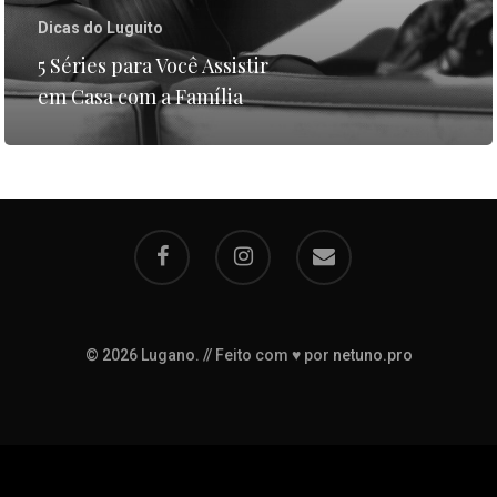
Entre em contato
Dicas do Luguito
T:
+55 51 40 3629 4753
5 Séries para Você Assistir
E:
contato@chocolatelug
em Casa com a Família
© 2026 Lugano. // Feito com ♥ por
netuno.pro