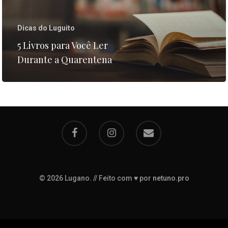
Entre em contato
T:
+55 51 40 3629 4753
Dicas do Luguito
E:
contato@chocolatelug
5 Livros para Você Ler
Durante a Quarentena
© 2026 Lugano. // Feito com ♥ por
netuno.pro