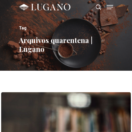
Tag
Hit enter to search or ESC to close
Arquivos quarentena |
Lugano
SOBRE
NOSSAS LOJ
NOVIDADES